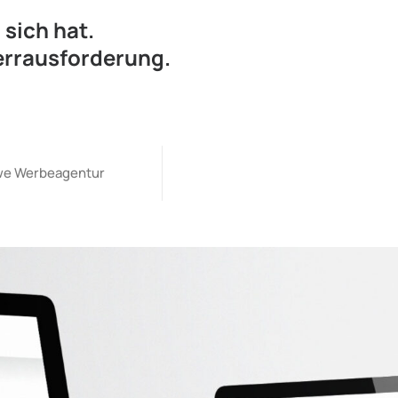
 sich hat.
errausforderung.
öwe Werbeagentur